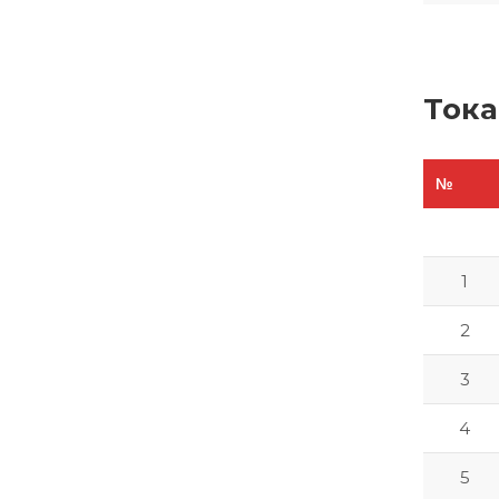
Тока
№
1
2
3
4
5