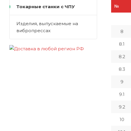
Токарные станки с ЧПУ
№
Изделия, выпускаемые на
вибропрессах
8
8.1
8.2
8.3
9
9.1
9.2
10