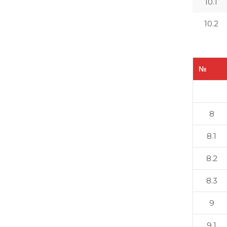
10.1
10.2
№
8
8.1
8.2
8.3
9
9.1