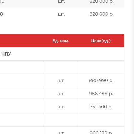
10
шт.
828 000 р.
A8
шт.
828 000 р.
Ед. изм.
Цена(ед.)
с ЧПУ
шт.
880 990 р.
шт.
956 499 р.
шт.
751 400 р.
шт.
900 120 р.