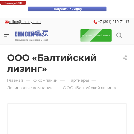
Скидки до 30% на оригинальные запасные части для вилочных
Только до
12.08
погрузчиков Komatsu!
Получить скидку
office@enisey-m.ru
+7 (391) 219-71-17
Получить обратный звонок
ООО «Балтийский
лизинг»
—
—
—
Главная
О компании
Партнеры
—
Лизинговые компании
ООО «Балтийский лизинг»