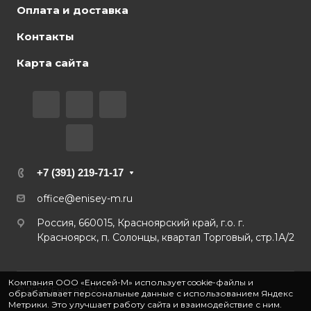
Оплата и доставка
Контакты
Карта сайта
+7 (391) 219-71-17
office@enisey-m.ru
Россия, 660015, Красноярский край, г.о. г.
Красноярск, п. Солонцы, квартал Торговый, стр.1А/2
Компания ООО «Енисей-М» использует cookie-файлы и
© 2026"Енисей-М"
обрабатывает персональные данные с использованием Яндекс
Метрики. Это улучшает работу сайта и взаимодействие с ним.