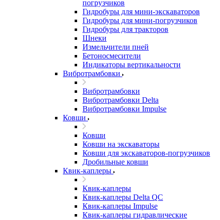
погрузчиков
Гидробуры для мини-экскаваторов
Гидробуры для мини-погрузчиков
Гидробуры для тракторов
Шнеки
Измельчители пней
Бетоносмесители
Индикаторы вертикальности
Вибротрамбовки
Вибротрамбовки
Вибротрамбовки Delta
Вибротрамбовки Impulse
Ковши
Ковши
Ковши на экскаваторы
Ковши для экскаваторов-погрузчиков
Дробильные ковши
Квик-каплеры
Квик-каплеры
Квик-каплеры Delta QC
Квик-каплеры Impulse
Квик-каплеры гидравлические